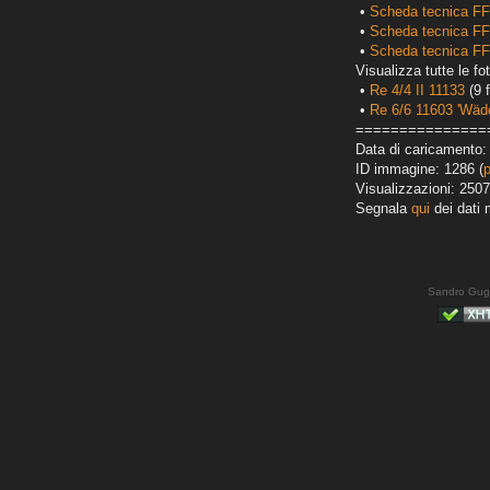
•
Scheda tecnica FF
•
Scheda tecnica FF
•
Scheda tecnica FF
Visualizza tutte le fot
•
Re 4/4 II 11133
(9 f
•
Re 6/6 11603 'Wäde
===============
Data di caricamento: 
ID immagine: 1286 (
Visualizzazioni: 2507
Segnala
qui
dei dati 
Sandro Gug