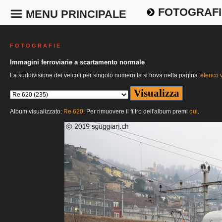
FOTOGRAFI
MENU PRINCIPALE
F O T O G R A F I E
Immagini ferroviarie a scartamento normale
La suddivisione dei veicoli per singolo numero la si trova nella pagina
'elenco v
Album visualizzato:
Re 620
. Per rimuovere il filtro dell'album premi
qui
.