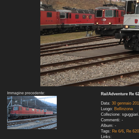
Immagine precedente:
RailAdventure Re 62
Data:
30 gennaio 20
Luogo:
Bellinzona
Collezione: sguggiari
Commenti: -
Album: -
Tags:
Re 6/6
,
Re 620
Links: