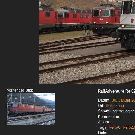
Vorheriges Bild:
RailAdventure Re 62
Datum:
30. Januar 2
Ort:
Bellinzona
Sammlung: sguggiari
Kommentare: -
Album: -
Tags:
Re 6/6
,
Re 620
Links: