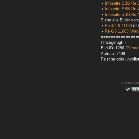
•
Infoseite SBB Re 
•
Infoseite SBB Re 4
•
Infoseite SBB Re 4
Siehe alle Bilder von:
•
Re 4/4 II 11133
(9 B
•
Re 6/6 11603 'Wäde
===============
Hinzugefügt: -
Bild-ID: 1286 (
Permal
Aufrufe: 2499
Falsche oder unvoll
Sandro Gug