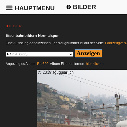
BILDER
HAUPTMENU
B I L D E R
Eisenbahnbildern Normalspur
Eine Auflistung der einzelnen Fahrzeugnummer ist auf der Seite
'Fahrzeugverze
Angezeigtes Album:
Re 620
. Album-Filter entfernen:
hier klicken
.