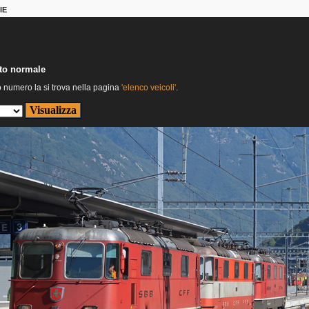
IE
nto normale
o numero la si trova nella pagina
'elenco veicoli'
.