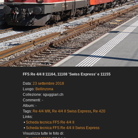
FFS Re 4/4 II 11164, 11108 'Swiss Express' e 11155
Data:
23 settembre 2018
Luogo:
Bellinzona
Collezione: sguggiari.ch
Commenti: -
Album: -
Tags:
Re 4/4 II/III
,
Re 4/4 II Swiss Express
,
Re 420
Links:
•
Scheda tecnica FFS Re 4/4 II
•
Scheda tecnica FFS Re 4/4 II Swiss Express
Visualizza tutte le foto di: