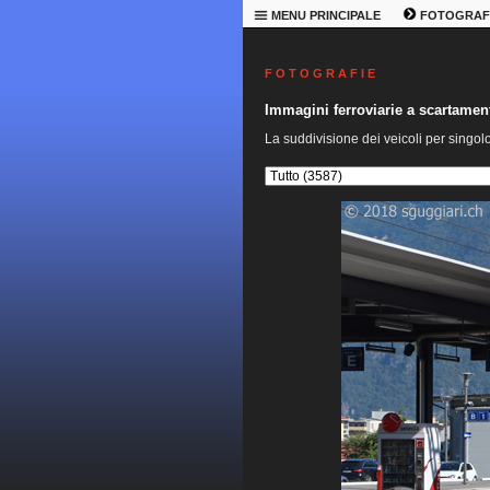
MENU PRINCIPALE
FOTOGRAF
F O T O G R A F I E
Immagini ferroviarie a scartame
La suddivisione dei veicoli per singol