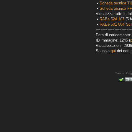
•
Scheda tecnica T
•
Scheda tecnica FF
Visualizza tutte le fot
•
RABe 524 107
(5 f
•
RABe 501 004 'Sc
===============
Data di caricamento: 
ID immagine: 1245 (
Visualizzazioni: 2936
Segnala
qui
dei dati 
Sandro Gug