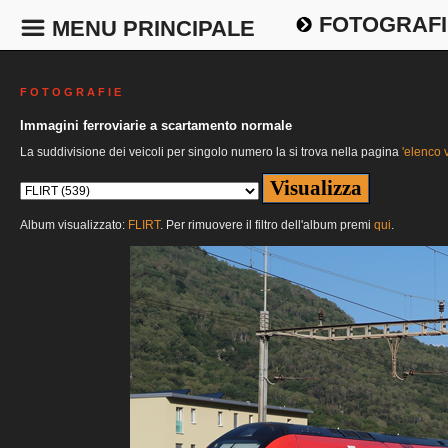
FOTOGRAFI
MENU PRINCIPALE
F O T O G R A F I E
Immagini ferroviarie a scartamento normale
La suddivisione dei veicoli per singolo numero la si trova nella pagina
'elenco v
Album visualizzato:
FLIRT
. Per rimuovere il filtro dell'album premi
qui
.