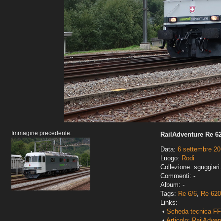
Immagine precedente:
RailAdventure Re 62
Data:
6 settembre 2
Luogo:
Rodi
Collezione: sguggiari
Commenti: -
Album: -
Tags:
Re 6/6
,
Re 620
Links:
•
Scheda tecnica FF
•
Articolo: RailAdve