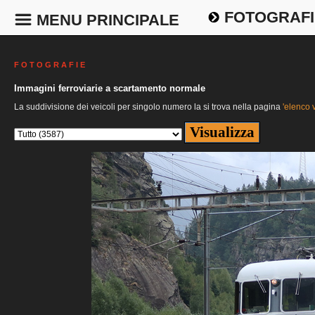
FOTOGRAFI
MENU PRINCIPALE
F O T O G R A F I E
Immagini ferroviarie a scartamento normale
La suddivisione dei veicoli per singolo numero la si trova nella pagina
'elenco v