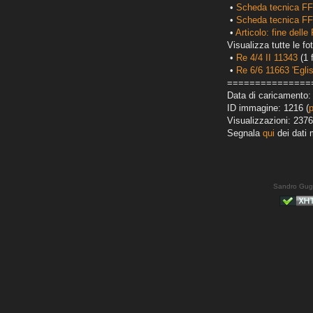
•
Scheda tecnica FF
•
Scheda tecnica FF
•
Articolo: fine delle
Visualizza tutte le fot
•
Re 4/4 II 11343
(1 
•
Re 6/6 11663 'Eglis
===============
Data di caricamento: 
ID immagine: 1216 (
Visualizzazioni: 2376
Segnala
qui
dei dati 
Sandro Gug