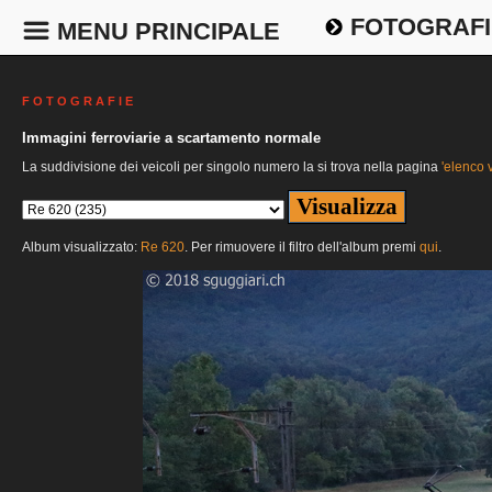
FOTOGRAFI
MENU PRINCIPALE
F O T O G R A F I E
Immagini ferroviarie a scartamento normale
La suddivisione dei veicoli per singolo numero la si trova nella pagina
'elenco v
Album visualizzato:
Re 620
. Per rimuovere il filtro dell'album premi
qui
.