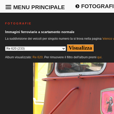
FOTOGRAFI
MENU PRINCIPALE
F O T O G R A F I E
Immagini ferroviarie a scartamento normale
La suddivisione dei veicoli per singolo numero la si trova nella pagina
'elenco v
Album visualizzato:
Re 620
. Per rimuovere il filtro dell'album premi
qui
.