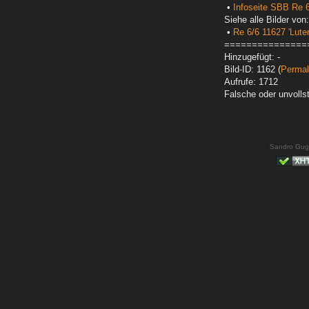
•
Infoseite SBB Re 
Siehe alle Bilder von:
•
Re 6/6 11627 'Luter
===============
Hinzugefügt: -
Bild-ID: 1162 (
Permal
Aufrufe: 1712
Falsche oder unvoll
Sandro Gug