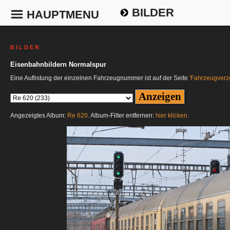
BILDER
HAUPTMENU
B I L D E R
Eisenbahnbildern Normalspur
Eine Auflistung der einzelnen Fahrzeugnummer ist auf der Seite
'Fahrzeugverze
Angezeigtes Album:
Re 620
. Album-Filter entfernen:
hier klicken
.