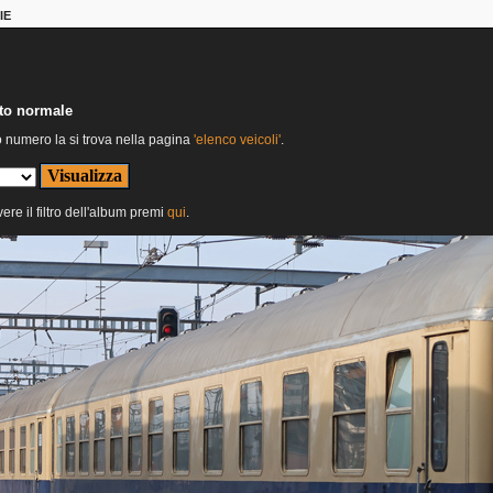
IE
nto normale
o numero la si trova nella pagina
'elenco veicoli'
.
ere il filtro dell'album premi
qui
.