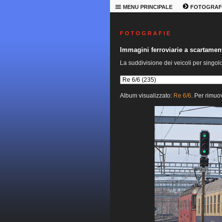
MENU PRINCIPALE
FOTOGRAF
F O T O G R A F I E
Immagini ferroviarie a scartame
La suddivisione dei veicoli per singol
Album visualizzato:
Re 6/6
. Per rimuov