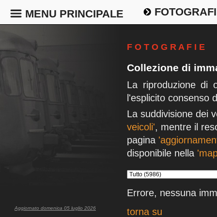
FOTOGRAFI
MENU PRINCIPALE
F O T O G R A F I E
Collezione di imma
La riproduzione di 
l'esplicito consenso 
La suddivisione dei v
veicoli'
, mentre il res
pagina
'aggiornament
disponibile nella
'map
Errore, nessuna imm
Aggiornato domenica 05 luglio 2026
torna su