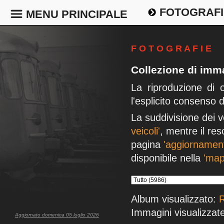
FOTOGRAFI
MENU PRINCIPALE
F O T O G R A F I E
Collezione di imma
La riproduzione di 
l'esplicito consenso 
La suddivisione dei v
veicoli'
, mentre il res
pagina
'aggiornament
disponibile nella
'map
Album visualizzato:
Immagini visualizzate
Aggiornato domenica 05 luglio 2026