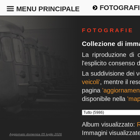
FOTOGRAFI
MENU PRINCIPALE
F O T O G R A F I E
Collezione di imma
La riproduzione di 
l'esplicito consenso 
La suddivisione dei v
veicoli'
, mentre il res
pagina
'aggiornament
disponibile nella
'map
Album visualizzato:
Immagini visualizzate
Aggiornato domenica 05 luglio 2026