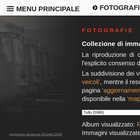
FOTOGRAFI
MENU PRINCIPALE
F O T O G R A F I E
Collezione di imma
La riproduzione di 
l'esplicito consenso 
La suddivisione dei v
veicoli'
, mentre il res
pagina
'aggiornament
disponibile nella
'map
Album visualizzato:
Immagini visualizzate
Aggiornato domenica 05 luglio 2026