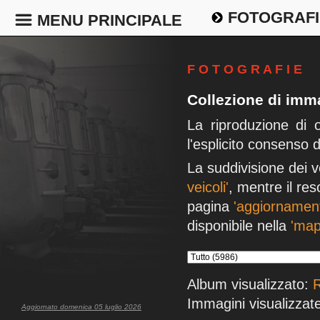
FOTOGRAFI
MENU PRINCIPALE
F O T O G R A F I E
Collezione di imma
La riproduzione di 
l'esplicito consenso 
La suddivisione dei v
veicoli'
, mentre il res
pagina
'aggiornament
disponibile nella
'map
Album visualizzato:
Immagini visualizzat
Aggiornato domenica 05 luglio 2026