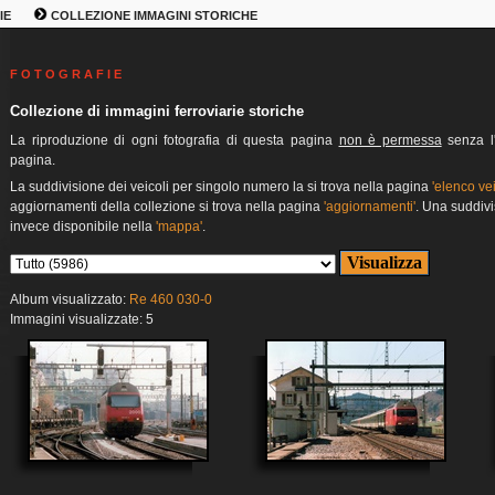
IE
COLLEZIONE IMMAGINI STORICHE
F O T O G R A F I E
Collezione di immagini ferroviarie storiche
La riproduzione di ogni fotografia di questa pagina
non è permessa
senza l'
pagina.
La suddivisione dei veicoli per singolo numero la si trova nella pagina
'elenco vei
aggiornamenti della collezione si trova nella pagina
'aggiornamenti'
. Una suddivi
invece disponibile nella
'mappa'
.
Album visualizzato:
Re 460 030-0
Immagini visualizzate: 5