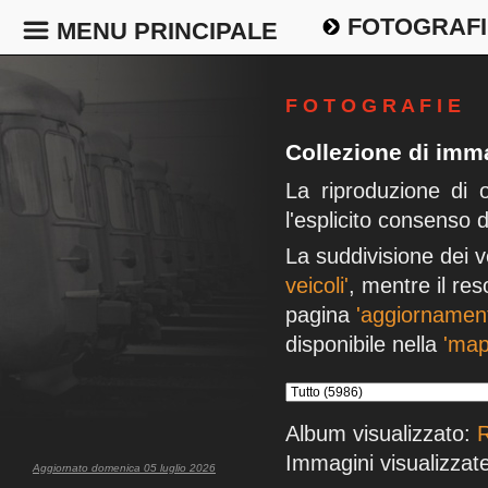
FOTOGRAFI
MENU PRINCIPALE
F O T O G R A F I E
Collezione di imma
La riproduzione di 
l'esplicito consenso 
La suddivisione dei v
veicoli'
, mentre il res
pagina
'aggiornament
disponibile nella
'map
Album visualizzato:
R
Immagini visualizzate
Aggiornato domenica 05 luglio 2026