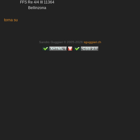
FFS Re 4/4 III 11364
Bellinzona
torna su
Sandro Guggiari © 2005-2026
sguggiari.ch