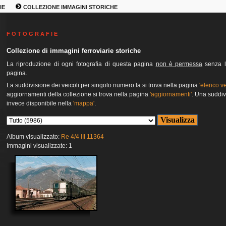
IE
COLLEZIONE IMMAGINI STORICHE
F O T O G R A F I E
Collezione di immagini ferroviarie storiche
La riproduzione di ogni fotografia di questa pagina
non è permessa
senza l'
pagina.
La suddivisione dei veicoli per singolo numero la si trova nella pagina
'elenco ve
aggiornamenti della collezione si trova nella pagina
'aggiornamenti'
. Una suddiv
invece disponibile nella
'mappa'
.
Album visualizzato:
Re 4/4 III 11364
Immagini visualizzate: 1