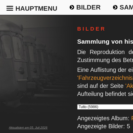
BILDER
SAM
HAUPTMENU
B I L D E R
Sammlung von his
Die Reproduktion de
Zustimmung des Betr
Eine Auflistung der 
'Fahrzeugverzeichnis
sind auf der Seite
'Ak
Aufteilung befindet s
Angezeigtes Album:
Angezeigte Bilder: 5
Aktualisiert am 05. Juli 2026