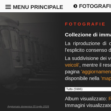
FOTOGRAFI
MENU PRINCIPALE
F O T O G R A F I E
Collezione di imma
La riproduzione di 
l'esplicito consenso 
La suddivisione dei v
veicoli'
, mentre il res
pagina
'aggiornament
disponibile nella
'map
Album visualizzato:
R
Immagini visualizzate
Aggiornato domenica 05 luglio 2026