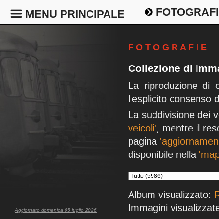
FOTOGRAFI
MENU PRINCIPALE
F O T O G R A F I E
Collezione di imma
La riproduzione di 
l'esplicito consenso 
La suddivisione dei v
veicoli'
, mentre il res
pagina
'aggiornament
disponibile nella
'map
Album visualizzato:
R
Immagini visualizzate
Aggiornato domenica 05 luglio 2026