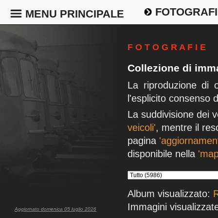
FOTOGRAFI
MENU PRINCIPALE
F O T O G R A F I E
Collezione di imma
La riproduzione di 
l'esplicito consenso 
La suddivisione dei v
veicoli'
, mentre il res
pagina
'aggiornament
disponibile nella
'map
Album visualizzato:
R
Immagini visualizzate
Aggiornato domenica 05 luglio 2026