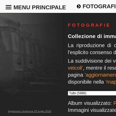
FOTOGRAFI
MENU PRINCIPALE
F O T O G R A F I E
Collezione di imma
La riproduzione di 
l'esplicito consenso 
La suddivisione dei v
veicoli'
, mentre il res
pagina
'aggiornament
disponibile nella
'map
Album visualizzato:
R
Immagini visualizzate
Aggiornato domenica 05 luglio 2026