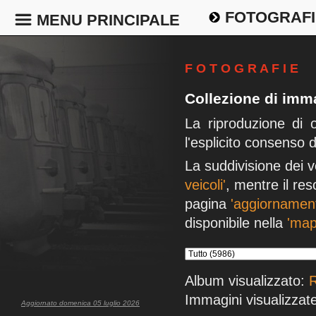
FOTOGRAFI
MENU PRINCIPALE
F O T O G R A F I E
Collezione di imma
La riproduzione di 
l'esplicito consenso 
La suddivisione dei v
veicoli'
, mentre il res
pagina
'aggiornament
disponibile nella
'map
Album visualizzato:
R
Immagini visualizzate
Aggiornato domenica 05 luglio 2026