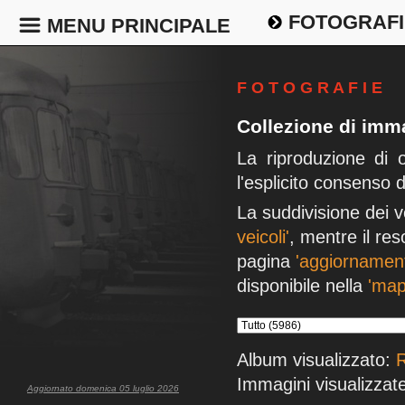
FOTOGRAFI
MENU PRINCIPALE
F O T O G R A F I E
Collezione di imma
La riproduzione di 
l'esplicito consenso 
La suddivisione dei v
veicoli'
, mentre il res
pagina
'aggiornament
disponibile nella
'map
Album visualizzato:
R
Immagini visualizzate
Aggiornato domenica 05 luglio 2026