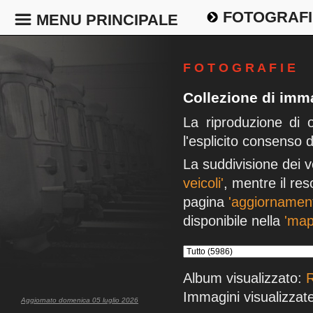
FOTOGRAFI
MENU PRINCIPALE
F O T O G R A F I E
Collezione di imma
La riproduzione di 
l'esplicito consenso 
La suddivisione dei v
veicoli'
, mentre il res
pagina
'aggiornament
disponibile nella
'map
Album visualizzato:
R
Immagini visualizzate
Aggiornato domenica 05 luglio 2026