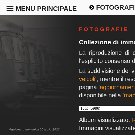
FOTOGRAFI
MENU PRINCIPALE
F O T O G R A F I E
Collezione di imma
La riproduzione di 
l'esplicito consenso 
La suddivisione dei v
veicoli'
, mentre il res
pagina
'aggiornament
disponibile nella
'map
Album visualizzato:
R
Immagini visualizzate
Aggiornato domenica 05 luglio 2026