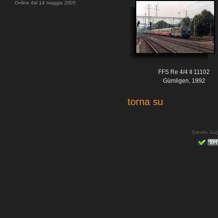
Online dal 14 maggio 2005
FFS Re 4/4 II 11102
Gümligen, 1992
torna su
Sandro Gug