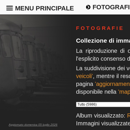
FOTOGRAFI
MENU PRINCIPALE
F O T O G R A F I E
Collezione di imma
La riproduzione di 
l'esplicito consenso 
La suddivisione dei v
veicoli'
, mentre il res
pagina
'aggiornament
disponibile nella
'map
Album visualizzato:
R
Immagini visualizzate
Aggiornato domenica 05 luglio 2026