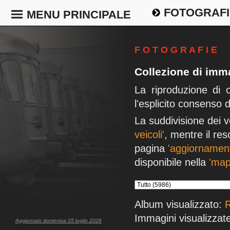
FOTOGRAFI
MENU PRINCIPALE
F O T O G R A F I E
Collezione di imma
La riproduzione di 
l'esplicito consenso 
La suddivisione dei v
veicoli'
, mentre il res
pagina
'aggiornament
disponibile nella
'map
Album visualizzato:
R
Immagini visualizzate
Aggiornato domenica 05 luglio 2026