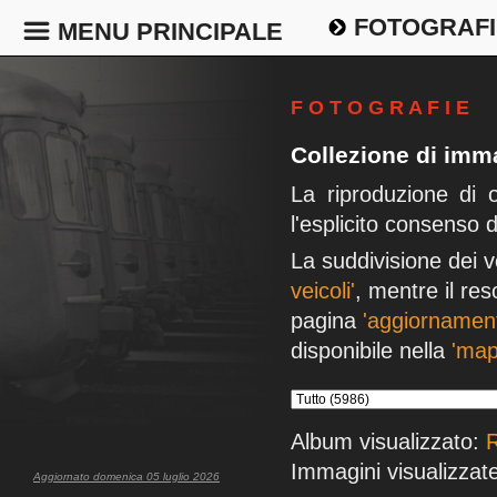
FOTOGRAFI
MENU PRINCIPALE
F O T O G R A F I E
Collezione di imma
La riproduzione di 
l'esplicito consenso 
La suddivisione dei v
veicoli'
, mentre il res
pagina
'aggiornament
disponibile nella
'map
Album visualizzato:
R
Immagini visualizzate
Aggiornato domenica 05 luglio 2026