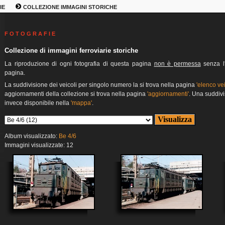
IE
COLLEZIONE IMMAGINI STORICHE
F O T O G R A F I E
Collezione di immagini ferroviarie storiche
La riproduzione di ogni fotografia di questa pagina
non è permessa
senza l'
pagina.
La suddivisione dei veicoli per singolo numero la si trova nella pagina
'elenco vei
aggiornamenti della collezione si trova nella pagina
'aggiornamenti'
. Una suddivi
invece disponibile nella
'mappa'
.
Album visualizzato:
Be 4/6
Immagini visualizzate: 12