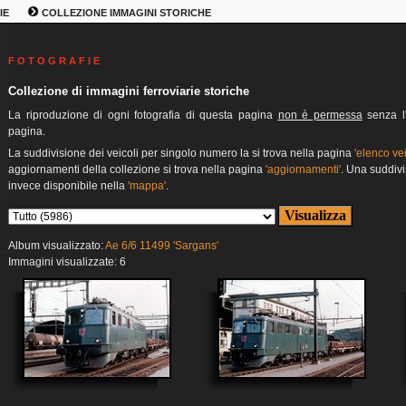
IE
COLLEZIONE IMMAGINI STORICHE
F O T O G R A F I E
Collezione di immagini ferroviarie storiche
La riproduzione di ogni fotografia di questa pagina
non è permessa
senza l'
pagina.
La suddivisione dei veicoli per singolo numero la si trova nella pagina
'elenco vei
aggiornamenti della collezione si trova nella pagina
'aggiornamenti'
. Una suddivi
invece disponibile nella
'mappa'
.
Album visualizzato:
Ae 6/6 11499 'Sargans'
Immagini visualizzate: 6