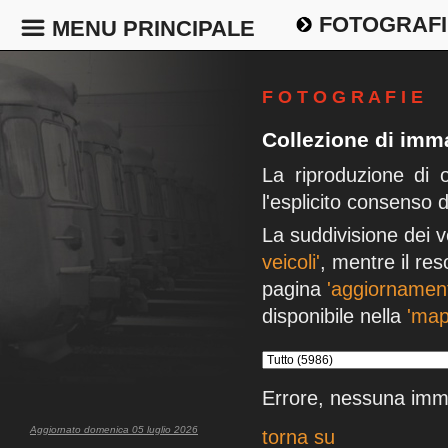
FOTOGRAFI
MENU PRINCIPALE
F O T O G R A F I E
Collezione di imma
La riproduzione di 
l'esplicito consenso 
La suddivisione dei v
veicoli'
, mentre il res
pagina
'aggiornament
disponibile nella
'map
Errore, nessuna imm
Aggiornato domenica 05 luglio 2026
torna su