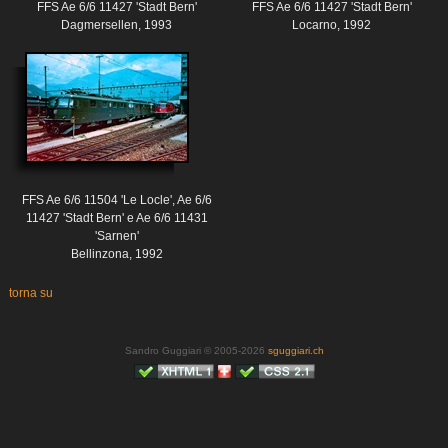
FFS Ae 6/6 11427 'Stadt Bern'
FFS Ae 6/6 11427 'Stadt Bern'
Dagmersellen, 1993
Locarno, 1992
FFS Ae 6/6 11504 'Le Locle', Ae 6/6
11427 'Stadt Bern' e Ae 6/6 11431
'Sarnen'
Bellinzona, 1992
torna su
Sandro Guggiari © 2005-2026
sguggiari.ch