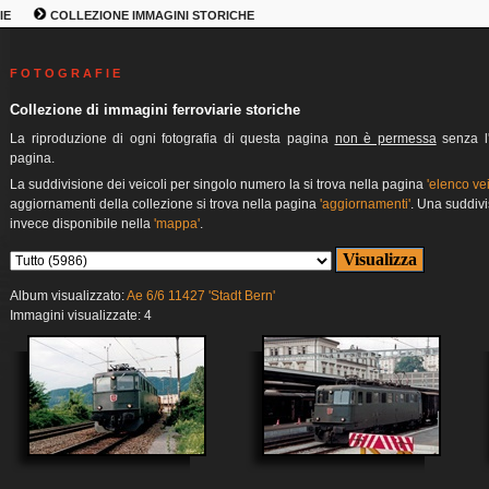
IE
COLLEZIONE IMMAGINI STORICHE
F O T O G R A F I E
Collezione di immagini ferroviarie storiche
La riproduzione di ogni fotografia di questa pagina
non è permessa
senza l'
pagina.
La suddivisione dei veicoli per singolo numero la si trova nella pagina
'elenco vei
aggiornamenti della collezione si trova nella pagina
'aggiornamenti'
. Una suddivi
invece disponibile nella
'mappa'
.
Album visualizzato:
Ae 6/6 11427 'Stadt Bern'
Immagini visualizzate: 4