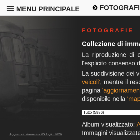
FOTOGRAFI
MENU PRINCIPALE
F O T O G R A F I E
Collezione di imma
La riproduzione di 
l'esplicito consenso 
La suddivisione dei v
veicoli'
, mentre il res
pagina
'aggiornament
disponibile nella
'map
Album visualizzato:
A
Immagini visualizzate
Aggiornato domenica 05 luglio 2026