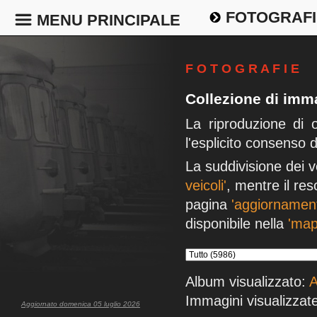
FOTOGRAFI
MENU PRINCIPALE
F O T O G R A F I E
Collezione di imma
La riproduzione di 
l'esplicito consenso 
La suddivisione dei v
veicoli'
, mentre il res
pagina
'aggiornament
disponibile nella
'map
Album visualizzato:
A
Immagini visualizzat
Aggiornato domenica 05 luglio 2026