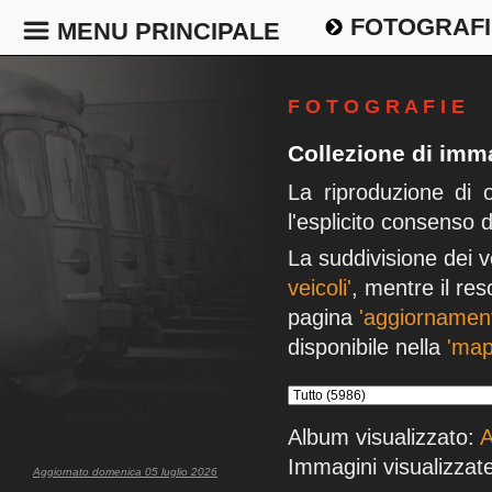
FOTOGRAFI
MENU PRINCIPALE
F O T O G R A F I E
Collezione di imma
La riproduzione di 
l'esplicito consenso 
La suddivisione dei v
veicoli'
, mentre il res
pagina
'aggiornament
disponibile nella
'map
Album visualizzato:
A
Immagini visualizzate
Aggiornato domenica 05 luglio 2026