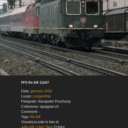
FFS Re 6/6 11647
Data:
gennaio 2000
Luogo:
Langenthal
Fotografo: Hanspeter Poschung
Collezione: sguggiari.ch
Commenti: -
Tags:
Re 6/6
Visualizza tutte le foto di:
•
Re 6/6 11647 'Bex'
(3 foto)