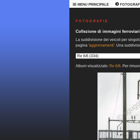
MENU PRINCIPALE
FOTOGRAF
F O T O G R A F I E
Collezione di immagini ferroviari
La suddivisione dei veicoli per singol
pagina
'aggiornamenti'
. Una suddivisi
Album visualizzato:
Re 6/6
. Per rimuov