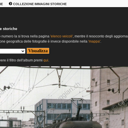
IE
COLLEZIONE IMMAGINI STORICHE
e storiche
o numero la si trova nella pagina
'elenco veicoli'
, mentre il resoconto degli aggiorna
one geografica delle fotografie è invece disponibile nella
'mappa'
.
ere il filtro dell'album premi
qui
.