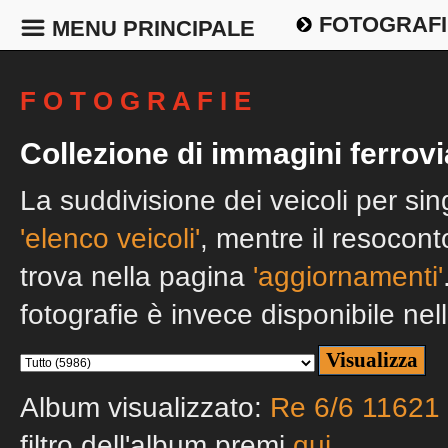
FOTOGRAFI
MENU PRINCIPALE
F O T O G R A F I E
Collezione di immagini ferrovi
La suddivisione dei veicoli per si
'elenco veicoli'
, mentre il resocont
trova nella pagina
'aggiornamenti'
fotografie è invece disponibile nel
Album visualizzato:
Re 6/6 11621 '
filtro dell'album premi
qui
.