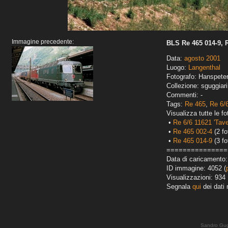
Immagine precedente:
BLS Re 465 014-9, R
Data:
agosto 2001
Luogo:
Langenthal
Fotografo: Hanspete
Collezione: sguggiari
Commenti: -
Tags:
Re 465
,
Re 6/
Visualizza tutte le fo
•
Re 6/6 11621 'Taver
•
Re 465 002-4
(2 fo
•
Re 465 014-9
(3 fo
===============
Data di caricamento
ID immagine: 4052 (
Visualizzazioni: 934
Segnala
qui
dei dati 
Sandro Gug