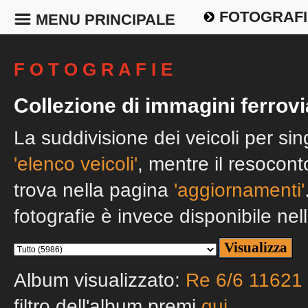
FOTOGRAFI
MENU PRINCIPALE
F O T O G R A F I E
Collezione di immagini ferrovi
La suddivisione dei veicoli per si
'elenco veicoli'
, mentre il resocont
trova nella pagina
'aggiornamenti'
fotografie è invece disponibile nel
Album visualizzato:
Re 6/6 11621 '
filtro dell'album premi
qui
.