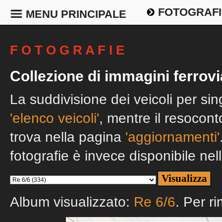
FOTOGRAFI
MENU PRINCIPALE
F O T O G R A F I E
Collezione di immagini ferrovi
La suddivisione dei veicoli per si
'elenco veicoli'
, mentre il resocont
trova nella pagina
'aggiornamenti'
fotografie è invece disponibile nel
Album visualizzato:
Re 6/6
. Per r