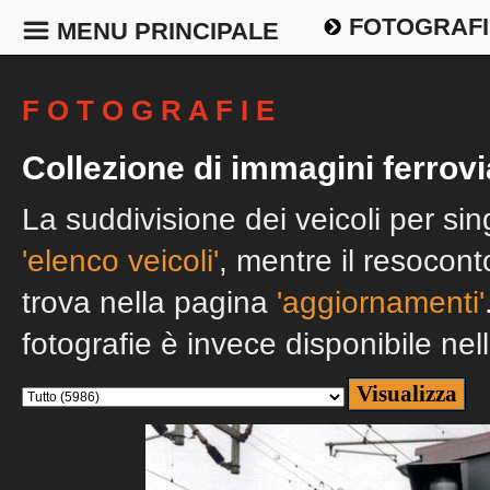
FOTOGRAFI
MENU PRINCIPALE
F O T O G R A F I E
Collezione di immagini ferrovi
La suddivisione dei veicoli per si
'elenco veicoli'
, mentre il resocont
trova nella pagina
'aggiornamenti'
fotografie è invece disponibile nel