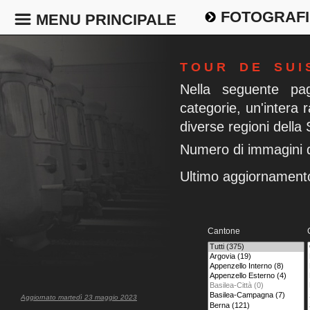
FOTOGRAFI
MENU PRINCIPALE
T O U R D E S U I S
Nella seguente pag
categorie, un'intera r
diverse regioni della
Numero di immagini d
Ultimo aggiornament
Cantone
Aggiornato martedì 23 maggio 2023