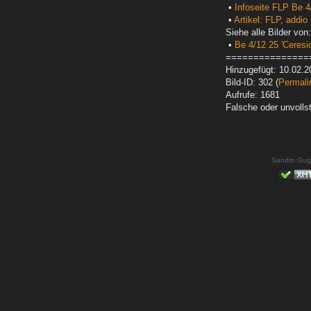
•
Infoseite FLP Be 4
•
Artikel: FLP, addio
Siehe alle Bilder von:
•
Be 4/12 25 'Ceresio
===============
Hinzugefügt: 10.02.2
Bild-ID: 302 (
Permali
Aufrufe: 1681
Falsche oder unvoll
Sandro Gug