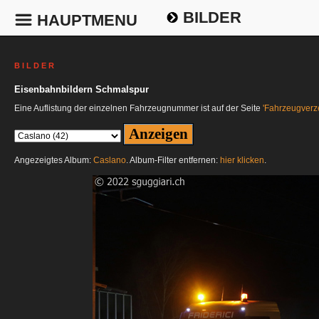
BILDER
HAUPTMENU
B I L D E R
Eisenbahnbildern Schmalspur
Eine Auflistung der einzelnen Fahrzeugnummer ist auf der Seite
'Fahrzeugverze
Angezeigtes Album:
Caslano
. Album-Filter entfernen:
hier klicken
.