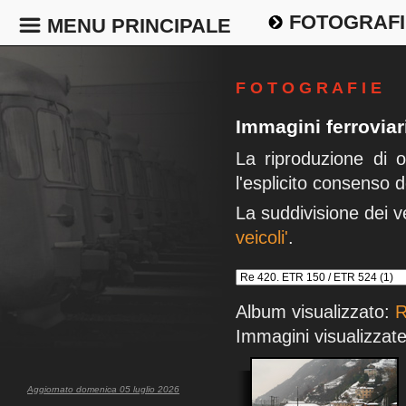
FOTOGRAFI
MENU PRINCIPALE
F O T O G R A F I E
Immagini ferrovia
La riproduzione di 
l'esplicito consenso d
La suddivisione dei v
veicoli'
.
Album visualizzato:
R
Immagini visualizzate
Aggiornato domenica 05 luglio 2026