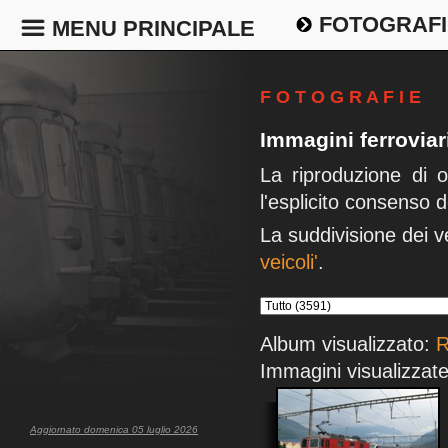
FOTOGRAFI
MENU PRINCIPALE
F O T O G R A F I E
Immagini ferrovia
La riproduzione di 
l'esplicito consenso d
La suddivisione dei v
veicoli'
.
Album visualizzato:
R
Immagini visualizzate
Aggiornato domenica 05 luglio 2026