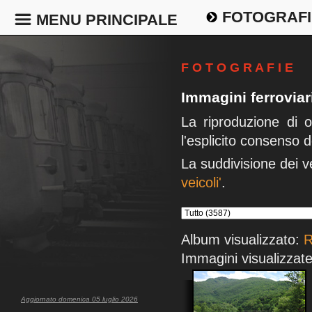
FOTOGRAFI
MENU PRINCIPALE
F O T O G R A F I E
Immagini ferrovia
La riproduzione di 
l'esplicito consenso d
La suddivisione dei v
veicoli'
.
Album visualizzato:
R
Immagini visualizzate
Aggiornato domenica 05 luglio 2026