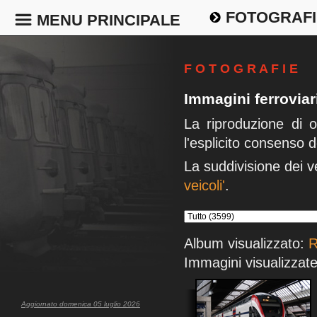
FOTOGRAFI
MENU PRINCIPALE
F O T O G R A F I E
Immagini ferrovia
La riproduzione di 
l'esplicito consenso d
La suddivisione dei v
veicoli'
.
Album visualizzato:
R
Immagini visualizzate
Aggiornato domenica 05 luglio 2026