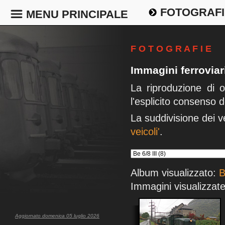
FOTOGRAFI
MENU PRINCIPALE
F O T O G R A F I E
Immagini ferrovia
La riproduzione di 
l'esplicito consenso d
La suddivisione dei v
veicoli'
.
Album visualizzato:
B
Immagini visualizzate
Aggiornato domenica 05 luglio 2026