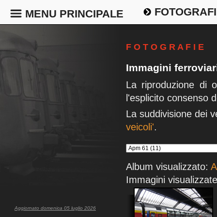
FOTOGRAFI
MENU PRINCIPALE
F O T O G R A F I E
Immagini ferrovia
La riproduzione di 
l'esplicito consenso d
La suddivisione dei v
veicoli'
.
Album visualizzato:
A
Immagini visualizzate
Aggiornato domenica 05 luglio 2026