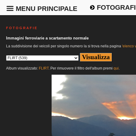
FOTOGRAFI
MENU PRINCIPALE
F O T O G R A F I E
Immagini ferroviarie a scartamento normale
La suddivisione dei veicoli per singolo numero la si trova nella pagina
'elenco v
Album visualizzato:
FLIRT
. Per rimuovere il filtro dell'album premi
qui
.